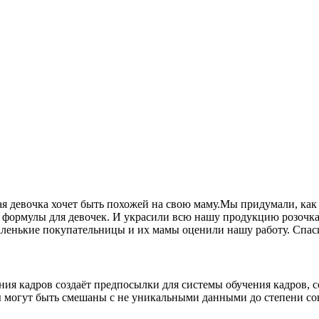
ая девочка хочет быть похожей на свою маму.Мы придумали, ка
ые формулы для девочек. И украсили всю нашу продукцию розоч
аленькие покупательницы и их мамы оценили нашу работу. Спас
ения кадров создаёт предпосылки для системы обучения кадров,
 могут быть смешаны с не уникальными данными до степени сове