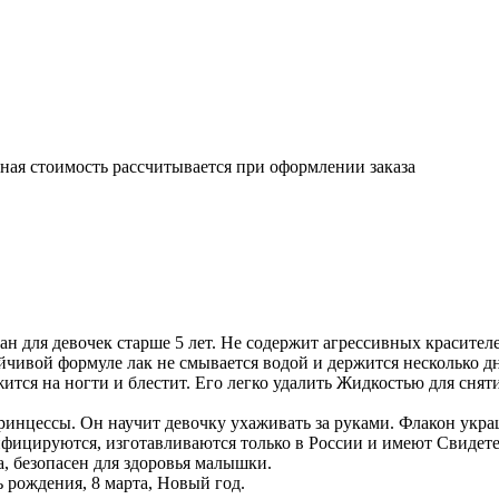
чная стоимость рассчитывается при оформлении заказа
для девочек старше 5 лет. Не содержит агрессивных красителе
ойчивой формуле лак не смывается водой и держится несколько д
ится на ногти и блестит. Его легко удалить Жидкостью для сня
цессы. Он научит девочку ухаживать за руками. Флакон украш
ицируются, изготавливаются только в России и имеют Свидетел
, безопасен для здоровья малышки.
ождения, 8 марта, Новый год.