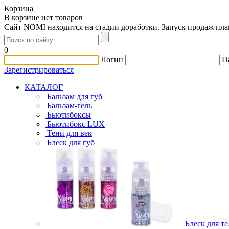
Корзина
В корзине нет товаров
Сайт NOMI находится на стадии доработки. Запуск продаж пл
0
Логин
П
Зарегистрироваться
КАТАЛОГ
Бальзам для губ
Бальзам-гель
Бьютибоксы
Бьютибокс LUX
Тени для век
Блеск для губ
Блеск для те