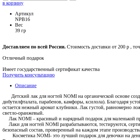
в корзину
Артикул
NPB16
Вес
39 гр
Доставляем по всей России.
Стоимость доставки от 200 р , то
Отличный подарок
Имеет государственный сертификат качества
Получить консультацию
Описание
Детский лак для ногтей NOMI на органической основе создан 
дибутилфталата, парабенов, камфоры, ксилола). Благодаря уст
остается нежный аромат клубники. Лак густой, равномерно лож
светло-оранжевый.
Лак NOMI – красивый и нарядный подарок для маленькой прин
Лаки для ногтей NOMI разрабатываются, тестируются, сертиф
безопасный состав, проверенный на каждом этапе производства
Косметика NOMI- это лучший подарок для девочки на день р