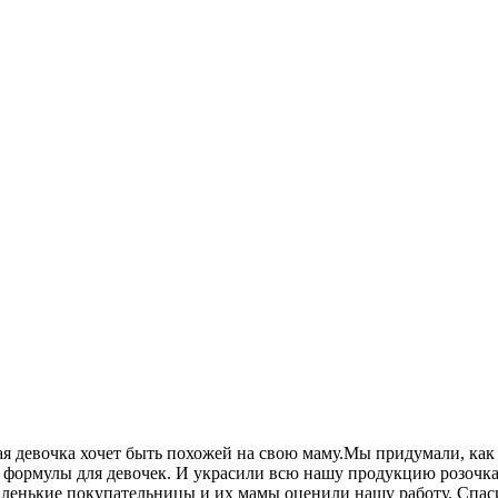
ая девочка хочет быть похожей на свою маму.Мы придумали, ка
ые формулы для девочек. И украсили всю нашу продукцию розоч
аленькие покупательницы и их мамы оценили нашу работу. Спас