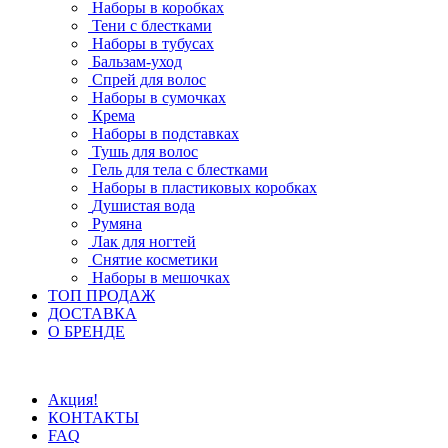
Наборы в коробках
Тени с блестками
Наборы в тубусах
Бальзам-уход
Спрей для волос
Наборы в сумочках
Крема
Наборы в подставках
Тушь для волос
Гель для тела с блестками
Наборы в пластиковых коробках
Душистая вода
Румяна
Лак для ногтей
Снятие косметики
Наборы в мешочках
ТОП ПРОДАЖ
ДОСТАВКА
О БРЕНДЕ
Акция!
КОНТАКТЫ
FAQ