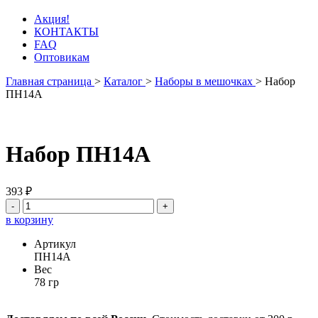
Акция!
КОНТАКТЫ
FAQ
Оптовикам
Главная страница
>
Каталог
>
Наборы в мешочках
>
Набор
ПН14А
Набор ПН14А
393 ₽
-
+
в корзину
Артикул
ПН14А
Вес
78 гр