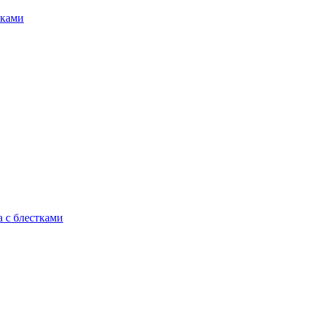
тками
а с блестками