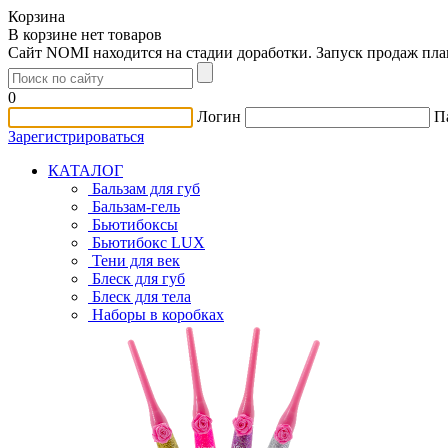
Корзина
В корзине нет товаров
Сайт NOMI находится на стадии доработки. Запуск продаж пл
0
Логин
П
Зарегистрироваться
КАТАЛОГ
Бальзам для губ
Бальзам-гель
Бьютибоксы
Бьютибокс LUX
Тени для век
Блеск для губ
Блеск для тела
Наборы в коробках