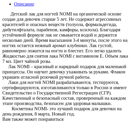
Описание
Детский лак для ногтей NOMI на органической основе
создан для девочек старше 5 лет. Не содержит агрессивных
красителей и опасных веществ (толуола, формальдегида,
дибутилфталата, парабенов, камфоры, ксилола). Благодаря
устойчивой формуле лак не смывается водой и держится
несколько дней. Время высыхания 3-4 минуты, после этого на
ногтях остается нежный аромат клубники. Лак густой,
равномерно ложится на ногти и блестит. Его легко удалить
Жидкостью для снятия лака NOMI c витамином Е. Объем лака
7 мл. Цвет чайной розы.
Лак NOMI – красивый и нарядный подарок для маленькой
принцессы. Он научит девочку ухаживать за руками. Флакон
украшен атласной розочкой ручной работы.
Лаки для ногтей NOMI разрабатываются, тестируются,
сертифицируются, изготавливаются только в России и имеют
Свидетельство о Государственной Регистрации (СГР).
Качественный и безопасный состав, проверенный на каждом
этапе производства, безопасен для здоровья малышки.
Косметика NOMI- это лучший подарок для девочки на
день рождения, 8 марта, Новый год.
Вам также может понравиться