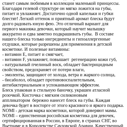
станет самым любимым в коллекции маленькой принцессы.
Благодаря гелевой структуре он мягко ложится на губы,
питает и увлажняет. Достаточно одной капельки и губки
блестят! Легкий оттенок и приятный аромат блеска будут
долго радовать юную фею. Это отличный вариант для
первого макияжа девочки, который научит малышку
аккуратно и едва заметно подкрашивать губы. В составе
нашего блеска только ингредиенты и гипоаллергенные
отдушки, которые разрешены для применения в детской
косметике. И полезные витамины:
- витамин Е, питает и смягчает,
- витамин F, увлажняет, повышает регенерацию кожи губ,
- натуральный пчелиный воск, обладает бактерицидным
свойством, предохраняет от потери влаги,
- эмоленты, защищают от холода, ветра и жаркого солнца,
- бисаболол, обладает противовоспалительным,
антибактериальным и успокаивающим эффектом.
Блеск упакован в стильную баночку, украшен атласной
розочкой. Кисточка с мягким силиконовым
аппликатором бережно нанесет блеск на губы. Каждая
девочка будет в восторге от этого красивого и яркого подарка.
NOMI - детская марка косметики, которой доверяют мамы.
NOMI – единственная российская косметика для девочек,
сертифицированная в России, в Европе, в странах СНГ, во
Вьетнаме и в Королевстве Саудовской Аравии. Качественный